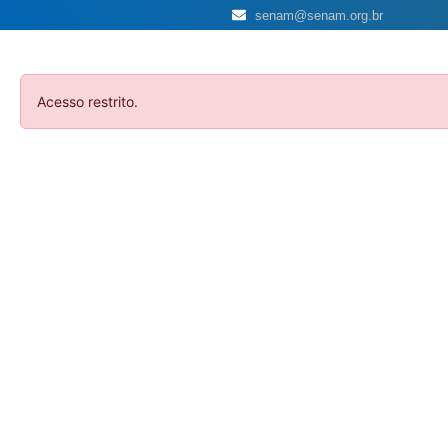
senam@senam.org.br
Acesso restrito.